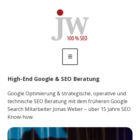
Skip
𝚓𝚘𝚗𝚊𝚜 𝚠𝚎𝚋𝚎𝚛
SEO & Online Marketing
to
content
☰
High-End Google & SEO Beratung
Google Optimierung & strategische, operative und
technische SEO Beratung mit dem früheren Google
Search Mitarbeiter Jonas Weber – über 15 Jahre SEO
Know-how.